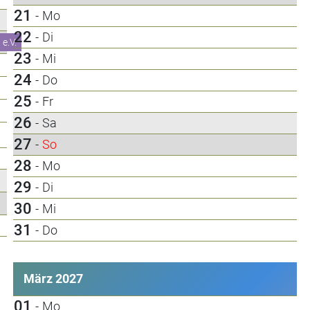
21
-
Mo
22
-
Di
e.V.
23
-
Mi
24
-
Do
25
-
Fr
26
-
Sa
27
-
So
28
-
Mo
29
-
Di
30
-
Mi
31
-
Do
März 2027
01
-
Mo