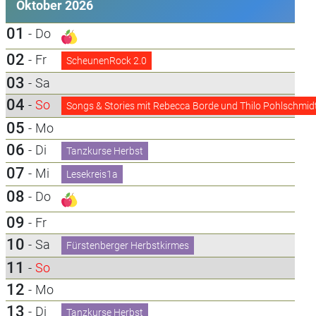
Oktober 2026
01
-
Do
02
-
Fr
ScheunenRock 2.0
03
-
Sa
04
-
So
Songs & Stories mit Rebecca Borde und Thilo Pohlschmid
05
-
Mo
06
-
Di
Tanzkurse Herbst
07
-
Mi
Lesekreis1a
08
-
Do
09
-
Fr
10
-
Sa
Fürstenberger Herbstkirmes
11
-
So
12
-
Mo
13
-
Di
Tanzkurse Herbst