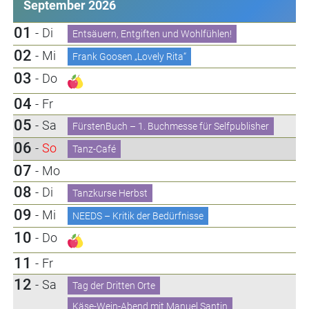
September 2026
01
-
Di
Entsäuern, Entgiften und Wohlfühlen!
02
-
Mi
Frank Goosen „Lovely Rita“
03
-
Do
04
-
Fr
05
-
Sa
FürstenBuch – 1. Buchmesse für Selfpublisher
06
-
So
Tanz-Café
07
-
Mo
08
-
Di
Tanzkurse Herbst
09
-
Mi
NEEDS – Kritik der Bedürfnisse
10
-
Do
11
-
Fr
12
-
Sa
Tag der Dritten Orte
Käse-Wein-Abend mit Manuel Santin