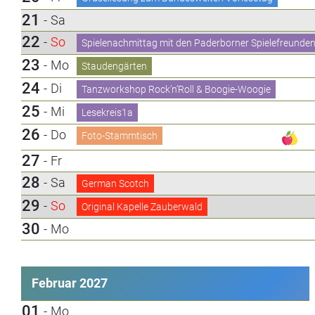
21
-
Sa
22
-
So
Spielenachmittag mit den Paderborner Spielefreunden 
23
-
Mo
Staudengärten
24
-
Di
Tanzworkshop Rock’n’Roll & Boogie-Woogie
25
-
Mi
Lesekreis1a
26
-
Do
Foto-Stammtisch
27
-
Fr
28
-
Sa
German Scotch
29
-
So
Original Kapelle Zauberwald
30
-
Mo
Februar 2027
01
-
Mo