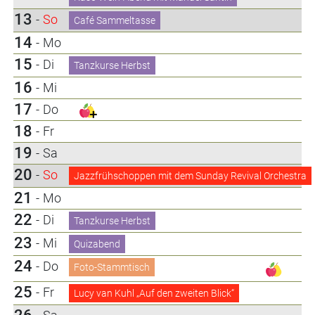
13
-
So
Café Sammeltasse
14
-
Mo
15
-
Di
Tanzkurse Herbst
16
-
Mi
17
-
Do
18
-
Fr
19
-
Sa
20
-
So
Jazzfrühschoppen mit dem Sunday Revival Orchestra
21
-
Mo
22
-
Di
Tanzkurse Herbst
23
-
Mi
Quizabend
24
-
Do
Foto-Stammtisch
25
-
Fr
Lucy van Kuhl „Auf den zweiten Blick“