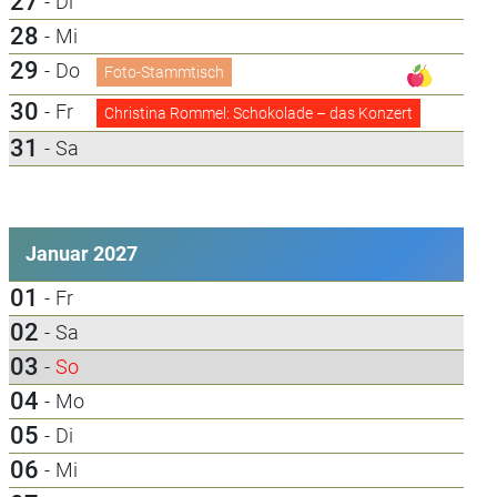
27
-
Di
28
-
Mi
29
-
Do
Foto-Stammtisch
30
-
Fr
Christina Rommel: Schokolade – das Konzert
31
-
Sa
Januar 2027
01
-
Fr
02
-
Sa
03
-
So
04
-
Mo
05
-
Di
06
-
Mi