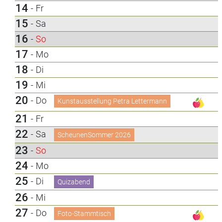
14
-
Fr
15
-
Sa
16
-
So
17
-
Mo
18
-
Di
19
-
Mi
20
-
Do
Kunstausstellung Petra Lettermann
21
-
Fr
22
-
Sa
ScheunenSommer 2026
23
-
So
24
-
Mo
25
-
Di
Quizabend
26
-
Mi
27
-
Do
Foto-Stammtisch