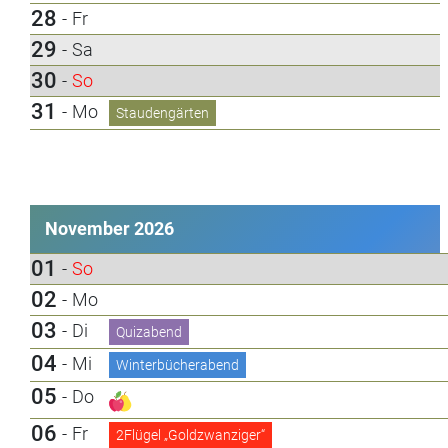
28
-
Fr
29
-
Sa
30
-
So
31
-
Mo
Staudengärten
November 2026
01
-
So
02
-
Mo
03
-
Di
Quizabend
04
-
Mi
Winterbücherabend
05
-
Do
06
-
Fr
2Flügel „Goldzwanziger“