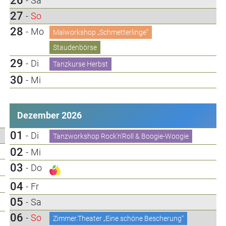
26
-
Sa
27
-
So
28
-
Mo
Malworkshop „Schmetterlinge“
Staudenbörse
29
-
Di
Tanzkurse Herbst
30
-
Mi
Dezember 2026
01
-
Di
Tanzworkshop Rock’n’Roll & Boogie-Woogie
02
-
Mi
03
-
Do
04
-
Fr
05
-
Sa
06
-
So
Zimmer.Theater „Eine schöne Bescherung“