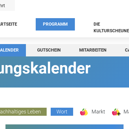
hrt
RTSEITE
PROGRAMM
DIE
KULTURSCHEUNE
ALENDER
GUTSCHEIN
MITARBEITEN
C
tungskalender
achhaltiges Leben
Wort
Markt
Ma