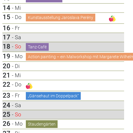
14
-
Mi
15
-
Do
Kunstausstellung Jaroslava Perény
16
-
Fr
17
-
Sa
18
-
So
Tanz-Café
19
-
Mo
Action painting – ein Malworkshop mit Margarete Wilhel
20
-
Di
21
-
Mi
22
-
Do
23
-
Fr
„Gänsehaut im Doppelpack“
24
-
Sa
25
-
So
26
-
Mo
Staudengärten