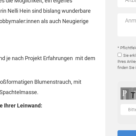
s die Möglichkeit, ein eigenes
rin Nelli Hein sind bislang wunderbare
Hobbymaler:innen als auch Neugierige
* Pflichtfe
Sie erk
 und je nach Projekt Erfahrungen mit dem
Ihres Anli
finden Sie 
roßformatigen Blumenstrauch, mit
e Spachtelmasse.
e Ihrer Leinwand: