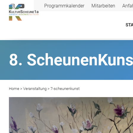
Programmkalender
Mitarbeiten
Anfa
STA
8. ScheunenKuns
Home
>
Veranstaltung
> 7-scheunenkunst